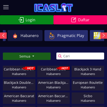
Login
Daftar
a
Habanero
Pragmatic Play
Jo
Semua
Caribbean Hold'Em
Caribbean Stud
Blackjack 3 Hand
Habanero
Habanero
Habanero
Blackjack Double Exposure 3 Hand
American Blackjack
European Roulette
Habanero
Habanero
Habanero
American Baccarat
American Baccarat Zero Commission
Sicbo
Habanero
Habanero
Habanero