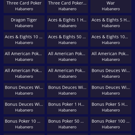
Three Card Poker
Three Card Poker Deluxe
War
Habanero
Habanero
Habanero
Dragon Tiger
Aces & Eights 1 Hand
Aces & Eights 5 Hand
Habanero
Habanero
Habanero
Aces & Eights 10 Hand
Aces & Eights 50 Hand
Aces & Eights 100 Hand
Habanero
Habanero
Habanero
All American Poker 1 Hand
All American Poker 5 Hand
All American Poker 10 Hand
Habanero
Habanero
Habanero
All American Poker 50 Hand
All American Poker 100 Hand
Bonus Deuces Wild 1 Hand
Habanero
Habanero
Habanero
Bonus Deuces Wild 5 Hand
Bonus Deuces Wild 10 Hand
Bonus Deuces Wild 50 Hand
Habanero
Habanero
Habanero
Bonus Deuces Wild 100 Hand
Bonus Poker 1 Hand
Bonus Poker 5 Hand
Habanero
Habanero
Habanero
Bonus Poker 10 Hand
Bonus Poker 50 Hand
Bonus Poker 100 Hand
Habanero
Habanero
Habanero