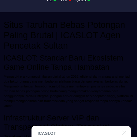
Situs Taruhan Bebas Potongan
Paling Brutal | ICASLOT Agen
Pencetak Sultan
ICASLOT: Standar Baru Ekosistem
Game Online Tanpa Hambatan
Memasuki era kompetisi hiburan digital tahun 2026, efisiensi dan transparansi menjadi
dua faktor utama yang membedakan platform biasa dengan layanan berkelas dunia.
Menjawab tantangan tersebut,
icaslot
hadir memantapkan posisinya sebagai situs
taruhan bebas potongan paling brutal yang mengutamakan kenyamanan para
penggunanya. Melalui integrasi jaringan server canggih berkecepatan tinggi, platform ini
mampu menghadirkan alur transmisi data yang sangat responsif tanpa adanya kendala
latensi.
Infrastruktur Server VIP dan
Transparansi Sistem Transaksi
ICASLOT
Dikenal luas di kalangan pencinta hiburan virtual sebagai
ICASLOT
agen pencetak