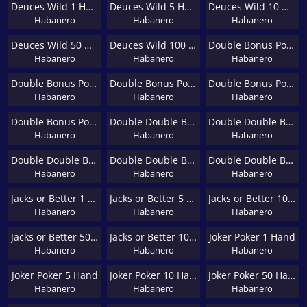
Deuces Wild 1 Hand
Deuces Wild 5 Hand
Deuces Wild 10 Hand
Habanero
Habanero
Habanero
Deuces Wild 50 Hand
Deuces Wild 100 Hand
Double Bonus Poker 1 Hand
Habanero
Habanero
Habanero
Double Bonus Poker 5 Hand
Double Bonus Poker 10 Hand
Double Bonus Poker 50 Hand
Habanero
Habanero
Habanero
Double Bonus Poker 100 Hand
Double Double Bonus Poker 1 Hand
Double Double Bonus Poker 5 Hand
Habanero
Habanero
Habanero
Double Double Bonus Poker 10 Hand
Double Double Bonus Poker 50 Hand
Double Double Bonus Poker 100 Hand
Habanero
Habanero
Habanero
Jacks or Better 1 Hand
Jacks or Better 5 Hand
Jacks or Better 10 Hand
Habanero
Habanero
Habanero
Jacks or Better 50 Hand
Jacks or Better 100 Hand
Joker Poker 1 Hand
Habanero
Habanero
Habanero
Joker Poker 5 Hand
Joker Poker 10 Hand
Joker Poker 50 Hand
Habanero
Habanero
Habanero