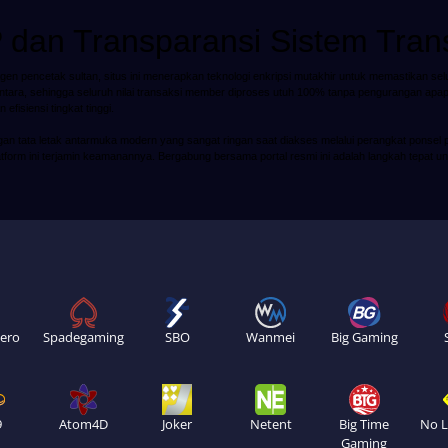
IP dan Transparansi Sistem Tran
gen pencetak sultan, situs ini menerapkan teknologi enkripsi mutakhir untuk memastikan se
a, sehingga seluruh nilai transaksi member diproses utuh 100% tanpa pengurangan apapun. 
fisiensi tingkat tinggi.
gan tata letak antarmuka modern yang sangat ringan saat diakses melalui perangkat ponsel p
tform ini terjamin keamanannya. Bergabung bersama portal resmi ini adalah langkah tepat u
ero
Spadegaming
SBO
Wanmei
Big Gaming
9
Atom4D
Joker
Netent
Big Time
No L
Gaming