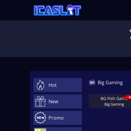
Big Gaming
Hot
BG Fish Game
New
Big Gaming
Promo