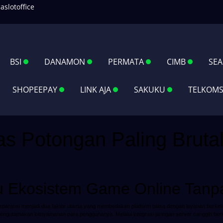
aslotoffice
BSI
DANAMON
PERMATA
CIMB
SE
SHOPEEPAY
LINK AJA
SAKUKU
TELKOMS
as Potongan Paling Brut
u Ekosistem Game Online Tan
ransparansi menjadi dua faktor utama yang membedakan platform biasa dengan layanan berke
mengutamakan kenyamanan para penggunanya. Melalui integrasi jaringan server canggih berk