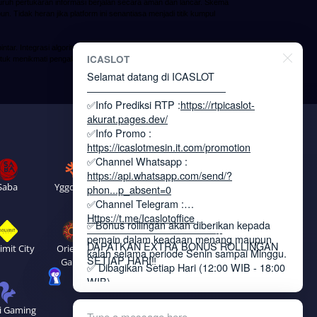
luruh pertukaran informasi berjalan secara aman dan lancar. Skema
Tidak heran jika platform ini senantiasa menjadi titik kumpul
intar. Integrasi algoritma yang seimbang serta dukungan layanan
ICASLOT
ntuk menikmati pengalaman bermain game online secara lancar, adil,
Selamat datang di ICASLOT
――――――――――――――
✅Info Prediksi RTP :
https://rtpicaslot-
akurat.pages.dev/
✅Info Promo :
https://icaslotmesin.it.com/promotion
✅Channel Whatsapp :
https://api.whatsapp.com/send/?
Saba
Yggdrasil
Microgaming
Sexy Gaming
phon...p_absent=0
✅Channel Telegram :
Https://t.me/Icaslotoffice
✅Bonus rollingan akan diberikan kepada
―――――――――――――--
pemain dalam keadaan menang maupun
DAPATKAN EXTRA BONUS ROLLINGAN
imit City
Oriental
Asia Gaming
PlayStar
kalah selama periode Senin sampai Minggu.
SETIAP HARI‼
Game
✅ Dibagikan Setiap Hari (12:00 WIB - 18:00
WIB).
✅ Syarat dan Ketentuan Berlaku.
📌INFO LEBIH LANJUT SILAKAN
i Gaming
Type a message here...