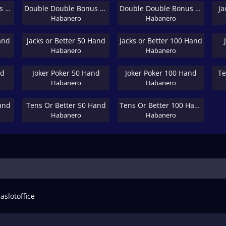
Double Double Bonus Poker 10 Hand
Double Double Bonus Poker 50 Hand
Double Double Bonus Poker 100 Hand
Ja
Habanero
Habanero
and
Jacks or Better 50 Hand
Jacks or Better 100 Hand
Habanero
Habanero
nd
Joker Poker 50 Hand
Joker Poker 100 Hand
Te
Habanero
Habanero
and
Tens Or Better 50 Hand
Tens Or Better 100 Hand
Habanero
Habanero
aslotoffice