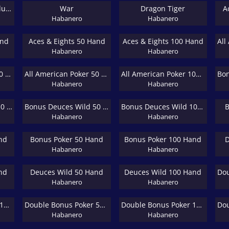
Three Card Poker Deluxe
War
Dragon Tiger
A
Habanero
Habanero
and
Aces & Eights 50 Hand
Aces & Eights 100 Hand
Habanero
Habanero
All American Poker 10 Hand
All American Poker 50 Hand
All American Poker 100 Hand
Habanero
Habanero
Bonus Deuces Wild 10 Hand
Bonus Deuces Wild 50 Hand
Bonus Deuces Wild 100 Hand
B
Habanero
Habanero
nd
Bonus Poker 50 Hand
Bonus Poker 100 Hand
D
Habanero
Habanero
nd
Deuces Wild 50 Hand
Deuces Wild 100 Hand
Habanero
Habanero
Double Bonus Poker 10 Hand
Double Bonus Poker 50 Hand
Double Bonus Poker 100 Hand
Habanero
Habanero