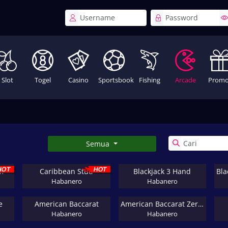
Slot
Togel
Casino
Sportsbook
Fishing
Arcade
Promo
Semua
m
Caribbean Stud
Blackjack 3 Hand
Habanero
Habanero
e
American Baccarat
American Baccarat Zero Commission
Habanero
Habanero