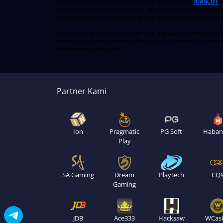
Dikenal luas di kalangan pencinta hiburan virtual sebagai
ICASLOT
a
pemrosesan sistem secara otomatis bekerja memangkas biaya perantar
favorit bagi para pemain profesional yang menginginkan kepastian dan e
Selain performa server yang super cepat,
Ica Slot
juga didesain den
pelanggan yang responsif menjadikan seluruh ekosistem di dalam pla
dan transparan setiap hari.
Partner Kami
Ion
Pragmatic
PG Soft
Haban
Play
SA Gaming
Dream
Playtech
CQ
Gaming
JDB
Ace333
Hacksaw
WCas