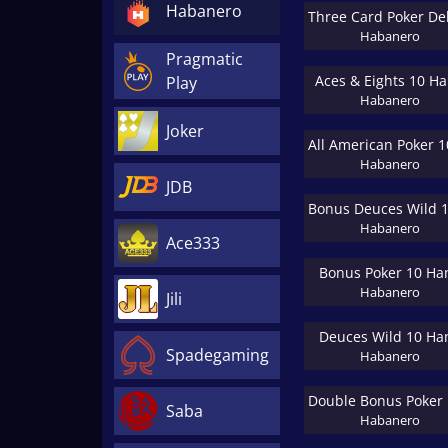
Habanero
Habanero
Pragmatic
Aces & Eights 10 H
Play
Habanero
Joker
Habanero
JDB
Habanero
Ace333
Bonus Poker 10 Ha
Habanero
Jili
Deuces Wild 10 Ha
Spadegaming
Habanero
Saba
Habanero