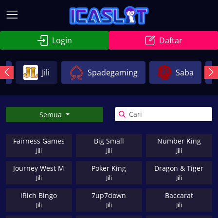
Login
Daftar
3
Jili
Spadegaming
Saba
Semua
Fairness Games
Big Small
Number King
Jili
Jili
Jili
Journey West M
Poker King
Dragon & Tiger
Jili
Jili
Jili
iRich Bingo
7up7down
Baccarat
Jili
Jili
Jili